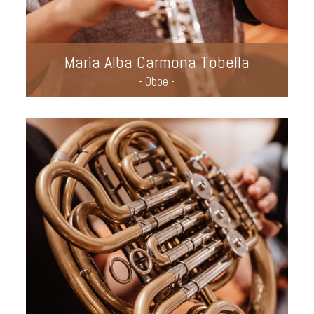
María Alba Carmona Tobella
- Oboe -