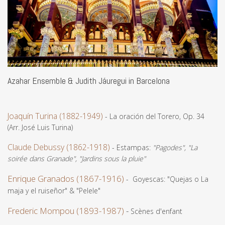
Azahar Ensemble & Judith Jáuregui in Barcelona
Joaquín Turina (1882-1949)
- La oración del Torero, Op. 34
(Arr. José Luis Turina)
Claude Debussy (1862-1918)
- Estampas:
"Pagodes", "La
soirée dans Granade", "Jardins sous la pluie"
Enrique Granados (1867-1916)
- Goyescas: "Quejas o La
maja y el ruiseñor" & "Pelele"
Frederic Mompou (1893-1987)
-
Scènes d'enfant