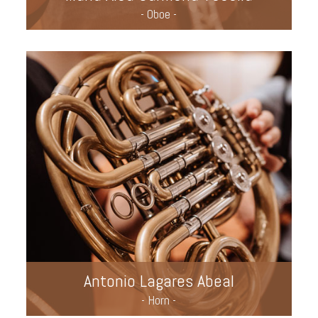
- Oboe -
Antonio Lagares Abeal
- Horn -